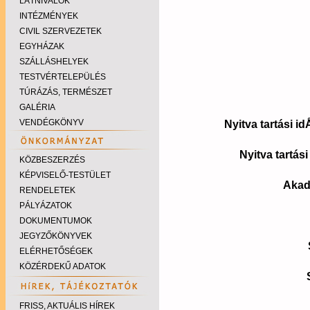
LÁTNIVALÓK
INTÉZMÉNYEK
CIVIL SZERVEZETEK
EGYHÁZAK
SZÁLLÁSHELYEK
TESTVÉRTELEPÜLÉS
TÚRÁZÁS, TERMÉSZET
GALÉRIA
VENDÉGKÖNYV
Nyitva tartási i
Nyitva tartás
KÖZBESZERZÉS
KÉPVISELŐ-TESTÜLET
Akad
RENDELETEK
PÁLYÁZATOK
DOKUMENTUMOK
JEGYZŐKÖNYVEK
ELÉRHETŐSÉGEK
KÖZÉRDEKŰ ADATOK
FRISS, AKTUÁLIS HÍREK