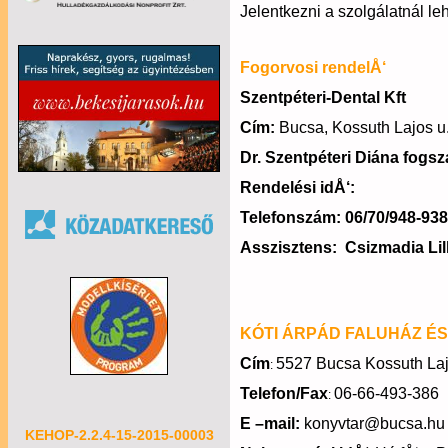
Jelentkezni a szolgálatnál leh
Fogorvosi rendelÅ‘
Szentpéteri-Dental Kft
Cím:
Bucsa, Kossuth Lajos u.
Dr. Szentpéteri Diána fogs
Rendelési idÅ‘:
Telefonszám:
06/70/948-93
Asszisztens: Csizmadia Lil
KÓTI ÁRPÁD FALUHÁZ É
Cím
5527 Bucsa Kossuth Laj
:
Telefon/Fax
06-66-493-386
:
E –mail:
konyvtar@bucsa.hu
KEHOP-2.2.4-15-2015-00003