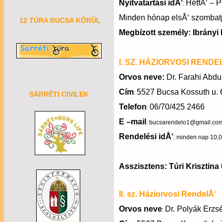
Nyitvatartási idÅ‘
HétfÅ‘ – P
:
Minden hónap elsÅ‘ szombatján
12 TÚRA BUCSA KÖRÜL
Megbízott személy: Ibrányi
I. SZ. HÁZIORVOSI REND
Orvos neve:
Dr. Farahi Abdu
Cím
5527 Bucsa Kossuth u. 6
:
SÁRRÉTI CIVILEK
Telefon
06/70/425 2466
:
E –mail
: bucsarendelo1@gmail.co
Rendelési idÅ‘
: minden nap 10,0
Asszisztens: Túri Krisztina
II. sz. Háziorvosi RendelÅ‘
Orvos neve
Dr. Polyák Erzs
: