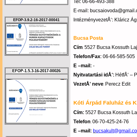
Tel: 06-66-493-388
E-mail:
bucsaiovoda@g
mail
IntézményvezetÅ‘: Kláricz Á
EFOP-3.9.2-16-2017-00041
Bucsa Posta
Cím
5527 Bucsa Kossuth Laj
:
Telefon/Fax
: 06-66-585-505
E –mail:
-
EFOP-1.5.3-16-2017-00026
Nyitvatartási idÅ‘:
HétfÅ‘ – P
VezetÅ‘ neve
Perecz Edit
:
Kóti Árpád Faluház és 
Cím:
5527 Bucsa Kossuth Laj
Telefon
06-70-425-24-76
:
E –mail:
b
ucsakult@gmail.c