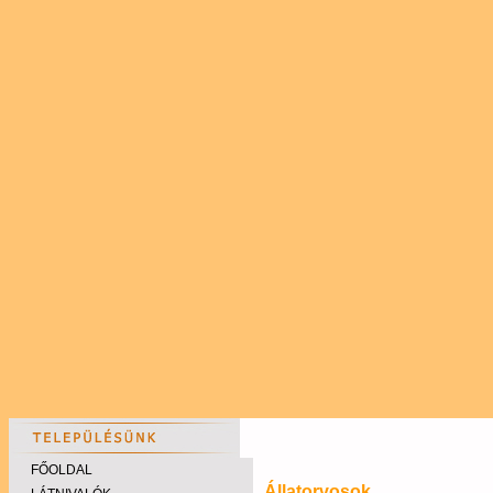
FŐOLDAL
Állatorvosok