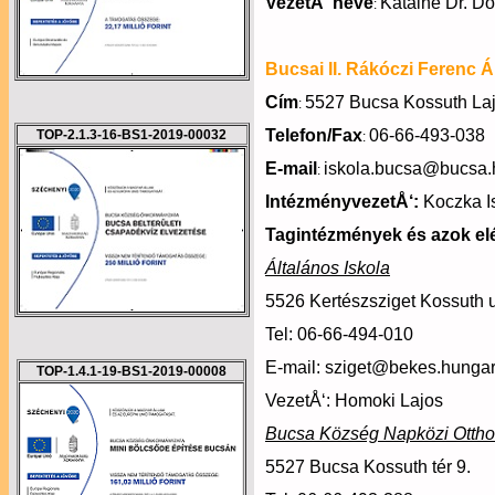
VezetÅ‘ neve
Kátainé Dr. Dö
:
Bucsai II. Rákóczi Ferenc Á
Cím
5527 Bucsa Kossuth Laj
:
Telefon/Fax
06-66-493-038
TOP-2.1.3-16-BS1-2019-00032
:
E-mail
iskola.bucsa@bucsa.
:
IntézményvezetÅ‘:
Koczka I
Tagintézmények és azok elé
Általános Iskola
5526 Kertészsziget Kossuth u
Tel: 06-66-494-010
E-mail:
sziget@bekes.hungar
TOP-1.4.1-19-BS1-2019-00008
VezetÅ‘: Homoki Lajos
Bucsa Község Napközi Otth
5527 Bucsa Kossuth tér 9.