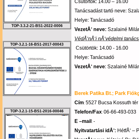
Csütörtök: 14.00 – 16.00
Tanácsadást tartó neve: Sza
Helye: Tanácsadó
TOP-3.3.2-21-BS1-2022-0006
VezetÅ‘ neve:
Szalainé Milá
VédÅ‘nÅ‘i nÅ‘védelmi tanács
TOP-3.2.1-16-BS1-2017-00043
Csütörtök: 14.00 - 16.00
Helye: Tanácsadó
VezetÅ‘ neve
: Szalainé Mil
Berek Patika Bt.; Park Fió
Cím
5527 Bucsa Kossuth tér 
:
TOP-3.2.1-15-BS1-2016-00046
Telefon/Fax
06-66-493-033
:
E –mail
-
:
Nyitvatartási idÅ‘:
HétfÅ‘ – P