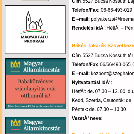
Cím
5527 Bucsa Kossuth Laj
:
Telefon/Fax:
06-66-493-019
E –mail:
polyakerzsi@freema
Rendelési idÅ‘
HétfÅ‘ – Pén
:
Békés Takarék Szövetkeze
Cím
5527 Bucsa Kossuth tér 
:
Telefon/Fax
06/66/493-065
:
,
E –mail:
kozpont@szeghalom
Nyitvatartási idÅ‘:
HétfÅ‘: de. 07.30 – 12. 00
du
Kedd, Szerda, Csütörtök: de. 
Péntek: de. 07.30 – 13.30
VezetÅ‘ neve: