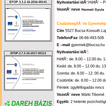
EFOP-3.3.2-16-2016-00141
Nyitvatartási idÅ‘:
HétfÅ‘ – P
VezetÅ‘ neve
Harmati Gyula
:
CsaládsegítÅ‘ és Gyermekjó
Cím
5527 Bucsa Kossuth Laj
:
Telefon/Fax
06-66-493-508
:
E –mail
gyermek@bucsa.hu
:
Nyitvatartási idÅ‘:
EFOP-3.7.3-16-2017-00113
HétfÅ‘: de. 8.00 – 12.00 du. 
Kedd: de. 8.00 – 12.00 du. 1
Szerda: de. 8.00 – 12. 00 du.
Csütörtök: de. 8.00 – 12.00 d
Péntek: ügyfélfogadás nincs
VezetÅ‘ neve
Márki Tiborné
:
Egyéb:
2 hetente pszichológi