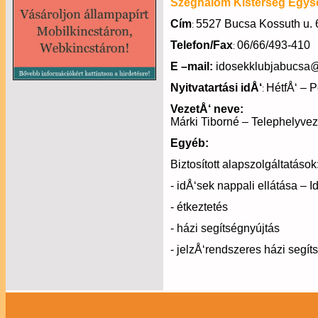
Szeghalom Kistérség Egysé
Cím
5527 Bucsa Kossuth u. 
:
Telefon/Fax
06/66/493-410
:
E –mail:
idosekklubjabucsa
Nyitvatartási idÅ‘
HétfÅ‘ – P
:
VezetÅ‘ neve:
Márki Tiborné – Telephelyvez
Egyéb:
Biztosított alapszolgáltatások
- idÅ‘sek nappali ellátása – 
- étkeztetés
- házi segítségnyújtás
- jelzÅ‘rendszeres házi segít