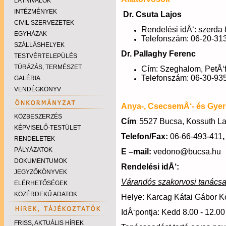
LÁTNIVALÓK
INTÉZMÉNYEK
Dr. Csuta Lajos
CIVIL SZERVEZETEK
Rendelési idÅ‘: szerda 
EGYHÁZAK
Telefonszám: 06-20-31
SZÁLLÁSHELYEK
Dr. Pallaghy Ferenc
TESTVÉRTELEPÜLÉS
TÚRÁZÁS, TERMÉSZET
Cím: Szeghalom, PetÅ‘fi
Telefonszám: 06-30-93
GALÉRIA
VENDÉGKÖNYV
Anya-, CsecsemÅ‘- és Gye
KÖZBESZERZÉS
Cím
5527 Bucsa, Kossuth Laj
:
KÉPVISELŐ-TESTÜLET
Telefon/Fax:
06-66-493-411
RENDELETEK
PÁLYÁZATOK
E –mail:
vedono@bucsa.hu
DOKUMENTUMOK
Rendelési idÅ‘:
JEGYZŐKÖNYVEK
Várandós szakorvosi tanács
ELÉRHETŐSÉGEK
KÖZÉRDEKŰ ADATOK
Helye: Karcag Kátai Gábor 
IdÅ‘pontja: Kedd 8.00 - 12.00
FRISS, AKTUÁLIS HÍREK