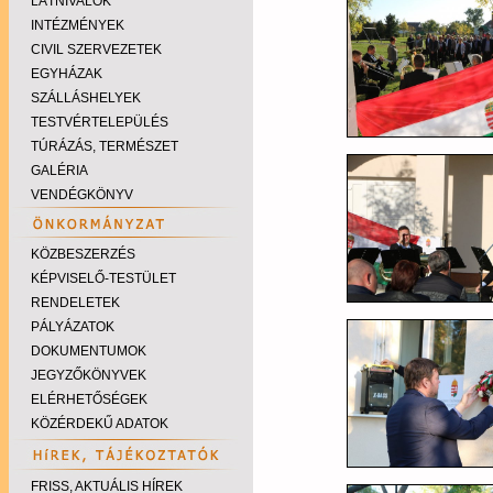
LÁTNIVALÓK
INTÉZMÉNYEK
CIVIL SZERVEZETEK
EGYHÁZAK
SZÁLLÁSHELYEK
TESTVÉRTELEPÜLÉS
TÚRÁZÁS, TERMÉSZET
GALÉRIA
VENDÉGKÖNYV
KÖZBESZERZÉS
KÉPVISELŐ-TESTÜLET
RENDELETEK
PÁLYÁZATOK
DOKUMENTUMOK
JEGYZŐKÖNYVEK
ELÉRHETŐSÉGEK
KÖZÉRDEKŰ ADATOK
FRISS, AKTUÁLIS HÍREK