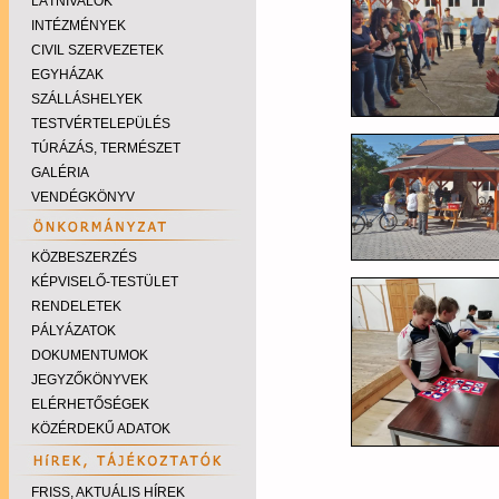
LÁTNIVALÓK
INTÉZMÉNYEK
CIVIL SZERVEZETEK
EGYHÁZAK
SZÁLLÁSHELYEK
TESTVÉRTELEPÜLÉS
TÚRÁZÁS, TERMÉSZET
GALÉRIA
VENDÉGKÖNYV
KÖZBESZERZÉS
KÉPVISELŐ-TESTÜLET
RENDELETEK
PÁLYÁZATOK
DOKUMENTUMOK
JEGYZŐKÖNYVEK
ELÉRHETŐSÉGEK
KÖZÉRDEKŰ ADATOK
FRISS, AKTUÁLIS HÍREK