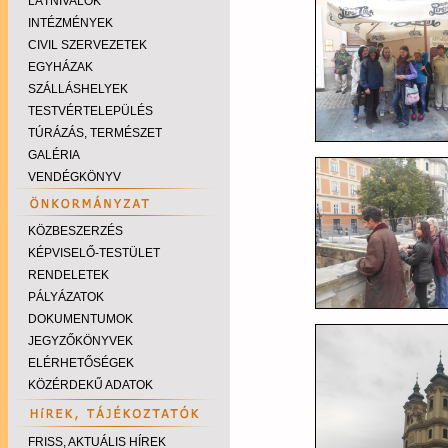
LÁTNIVALÓK
INTÉZMÉNYEK
CIVIL SZERVEZETEK
EGYHÁZAK
SZÁLLÁSHELYEK
TESTVÉRTELEPÜLÉS
TÚRÁZÁS, TERMÉSZET
GALÉRIA
VENDÉGKÖNYV
KÖZBESZERZÉS
KÉPVISELŐ-TESTÜLET
RENDELETEK
PÁLYÁZATOK
DOKUMENTUMOK
JEGYZŐKÖNYVEK
ELÉRHETŐSÉGEK
KÖZÉRDEKŰ ADATOK
FRISS, AKTUÁLIS HÍREK