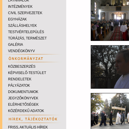
LÁTNIVALÓK
INTÉZMÉNYEK
CIVIL SZERVEZETEK
EGYHÁZAK
SZÁLLÁSHELYEK
TESTVÉRTELEPÜLÉS
TÚRÁZÁS, TERMÉSZET
GALÉRIA
VENDÉGKÖNYV
KÖZBESZERZÉS
KÉPVISELŐ-TESTÜLET
RENDELETEK
PÁLYÁZATOK
DOKUMENTUMOK
JEGYZŐKÖNYVEK
ELÉRHETŐSÉGEK
KÖZÉRDEKŰ ADATOK
FRISS, AKTUÁLIS HÍREK