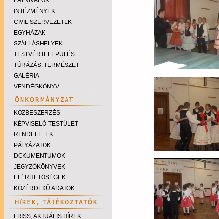
LÁTNIVALÓK
INTÉZMÉNYEK
CIVIL SZERVEZETEK
EGYHÁZAK
SZÁLLÁSHELYEK
TESTVÉRTELEPÜLÉS
TÚRÁZÁS, TERMÉSZET
GALÉRIA
VENDÉGKÖNYV
KÖZBESZERZÉS
KÉPVISELŐ-TESTÜLET
RENDELETEK
PÁLYÁZATOK
DOKUMENTUMOK
JEGYZŐKÖNYVEK
ELÉRHETŐSÉGEK
KÖZÉRDEKŰ ADATOK
FRISS, AKTUÁLIS HÍREK