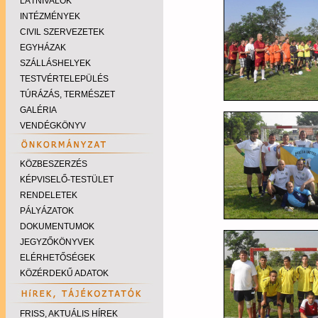
LÁTNIVALÓK
INTÉZMÉNYEK
CIVIL SZERVEZETEK
EGYHÁZAK
SZÁLLÁSHELYEK
TESTVÉRTELEPÜLÉS
TÚRÁZÁS, TERMÉSZET
GALÉRIA
VENDÉGKÖNYV
KÖZBESZERZÉS
KÉPVISELŐ-TESTÜLET
RENDELETEK
PÁLYÁZATOK
DOKUMENTUMOK
JEGYZŐKÖNYVEK
ELÉRHETŐSÉGEK
KÖZÉRDEKŰ ADATOK
FRISS, AKTUÁLIS HÍREK